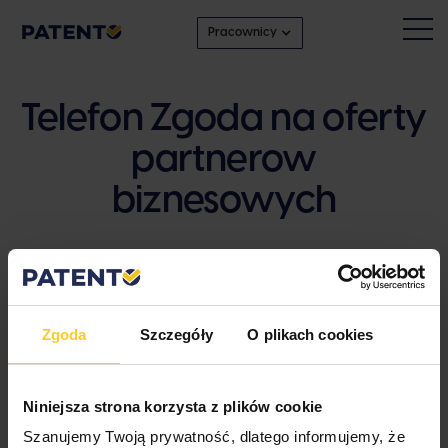
Pracownicy
Telefon Zgoda na oferty
partnerow
biznesowych
Kliknij poniższy link, aby go pobrać
Zgoda
Szczegóły
O plikach cookies
Telefon Zgoda na oferty partnerow
Niniejsza strona korzysta z plików cookie
biznesowych
Szanujemy Twoją prywatność, dlatego informujemy, że