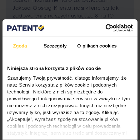
Laurami Konsumenta oraz Gwiazdami
Jakości Obsługi Klienta, nasi klienci są tak
zadowoleni z naszych usług, że 8 na 10
poleciłoby nas swoim znajomym i rodzinie.
Spółka jako instytucja finansowa jest
również objęta nadzorem Komisji Nadzoru
Zgoda
Szczegóły
O plikach cookies
Finansowego, należy do Związku
przedsiębiorców Finansowych w Polsce, do
Federacji Przedsiębiorców Polskich oraz do
Niniejsza strona korzysta z plików cookie
Pracodawców RP.
Szanujemy Twoją prywatność, dlatego informujemy, że
nasz Serwis korzysta z plików cookie i podobnych
Pre-pensja od Patento to nowy produkt w
technologii. Niektóre z nich są niezbędne do
rodzinie marek Soonly – nowy rodzaj
prawidłowego funkcjonowania serwisu i w związku z tym
benefitu pracowniczego, zapewniającego
nie możesz z nich zrezygnować. Innych niż niezbędne
pracownikom poczucie dobrostanu i
używamy tylko, jeśli wyrazisz na to zgodę. Klikając
bezpieczeństwa finansowego, przy
„Akceptuję”, wyrażasz zgodę na stosowanie plików
minimalnym zaangażowaniu po stronie
cookies i podobnych technologii w celu prowadzenia
Pracodawcy.
statystyk, integracji serwisu z treściami dostarczanymi
przez zewnętrznych dostawców i w celu śledzenia Twojej