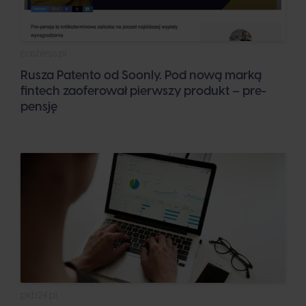
cashless.pl
Rusza Patento od Soonly. Pod nową marką
fintech zaoferował pierwszy produkt – pre-
pensję
pkb24.pl