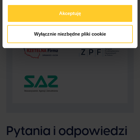
aktywności dla potrzeb marketingowych, tj. dla potrzeb
Akceptuję
wyboru i dostarczenia odpowiednich dla Ciebie reklam
oraz prowadzenia analiz i statystyk dotyczących
dostarczania i skuteczności tych reklam.
Wyłącznie niezbędne pliki cookie
Twoja zgoda jest dobrowolna i możesz ją w dowolnym
momencie wycofać, zmieniając ustawienia przeglądarki.
Wycofanie zgody pozostanie bez wpływu na zgodność z
prawem używania plików cookies i podobnych
technologii, którego dokonano na podstawie zgody przed
jej wycofaniem. Jednocześnie informujemy, że
administratorem Twoich danych jest Soonly Finance sp. z
o.o. z siedzibą w Warszawie, ul. Żwirki i Wigury 16 C, 02-
092 Warszawa. W „Ustawieniach preferencji” możesz
dobrowolnie w dowolnym momencie zdecydować, na
który rodzaj przetwarzania danych chciałbyś zezwolić.
Więcej informacji o przetwarzaniu danych osobowych, w
tym o przysługujących Ci na mocy RODO prawach,
znajdziesz w Polityce Prywatności.
Pytania i odpowiedzi