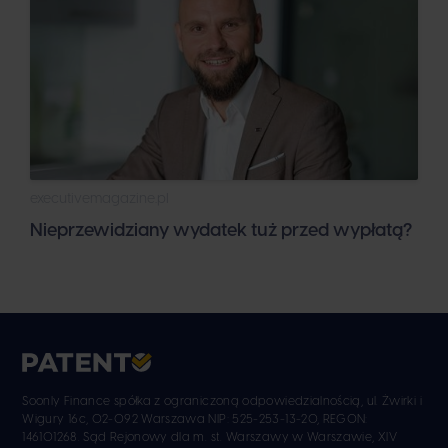
executivemagazine.pl
Nieprzewidziany wydatek tuż przed wypłatą?
Soonly Finance spółka z ograniczoną odpowiedzialnością, ul. Żwirki i
Wigury 16c, 02-092 Warszawa NIP: 525-253-13-20, REGON:
146101268. Sąd Rejonowy dla m. st. Warszawy w Warszawie, XIV